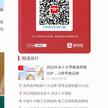
培
问
阅读排行
2021年末十大早教推荐榜
1
出炉，上榜早教品牌
2022-06-22
2
.
高考咨询机构十大品牌 高考志愿加盟10大品
牌
3
.
武汉驾校排名前十,武汉十大驾校
4
.
中国十大电工培训机构 电工培训机构品牌排